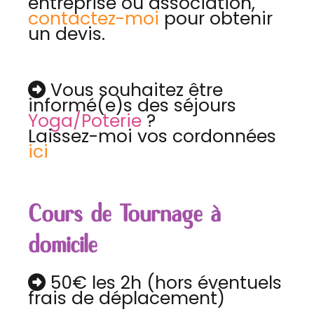
entreprise ou association,
contactez-moi
pour obtenir
un devis.
Vous souhaitez être

informé(e)s des séjours
Yoga/Poterie
?
Laissez-moi vos cordonnées
ici
Cours de Tournage à
domicile
50€ les 2h (hors éventuels

frais de déplacement)